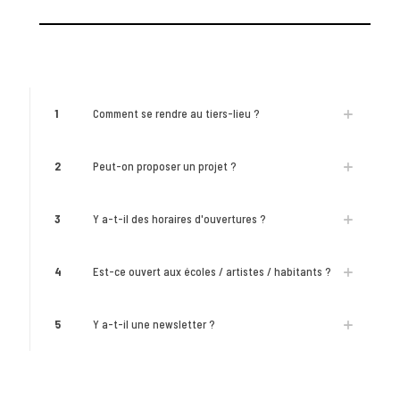
1
Comment se rendre au tiers-lieu ?
2
Peut-on proposer un projet ?
3
Y a-t-il des horaires d'ouvertures ?
4
Est-ce ouvert aux écoles / artistes / habitants ?
5
Y a-t-il une newsletter ?