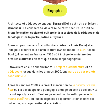
Biographie
Architecte et pédagogue engagé,
Bernard Kohn
est notre
président
d’honneur
. Il a consacré sa vie à faire de l’architecture un outil de
transformation sociale et culturelle, à la croisée de la pédagogie, de
l’écologie et de la participation citoyenne
.
Après un parcours aux États-Unis (aux côtés de
Louis Kahn
) et en
Inde pour créer l'école d'architecture d'Ahmedabad : le
CEPT
(avec
Doshi
), il revient en France en 1968 où il intègre le ministère des
Affaires culturelles en tant que conseiller pédagogique.
Il travaillera ensuite sur environ 200
projets d'architecture
et de
pédagogie
jusque dans les années 2000. Une
partie de ces projets
sont visible ici
.
Après les années 2000, il a créer l'association de
la Manufacture des
Pays
où il a développé une pédagogie engagé au sein de collectivité,
de collèges, lycée etc. C'est uégalement un philanthrope avec
le
terrain des Oliviers
au Puech, espaces d’expérimentation mêlant vie
collective, ancrage territorial et création.