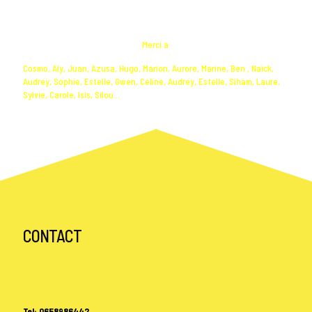
Merci à
Cosmo, Aly, Juan, Azusa, Hugo, Marion, Aurore, Marine, Ben , Naïck,
Audrey, Sophie, Estelle, Gwen, Céline, Audrey, Estelle, Siham, Laure,
Sylvie, Carole, Isis, Silou...
CONTACT
Tel: 0658986442